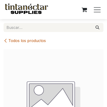
Ir al contenido
Todos los productos