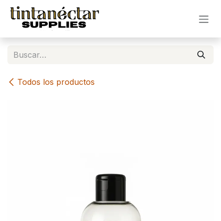
Ir al contenido
Todos los productos