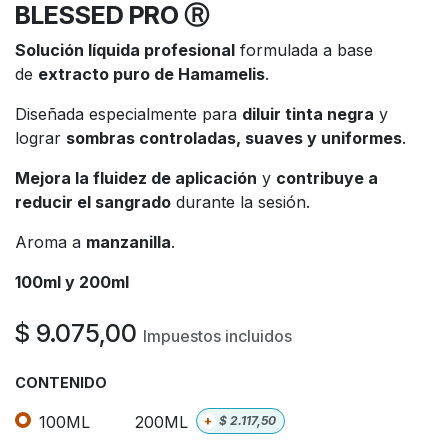
BLESSED PRO Ⓡ
Solución líquida profesional
formulada a base
de
extracto puro de Hamamelis
.
Diseñada especialmente para
diluir tinta negra
y
lograr
sombras controladas, suaves y uniformes
.
Mejora la fluidez de aplicación
y
contribuye a
reducir el sangrado
durante la sesión.
Aroma a
manzanilla
.
100ml y 200ml
$
9.075,00
Impuestos incluidos
CONTENIDO
100ML
200ML
+
$
2.117,50