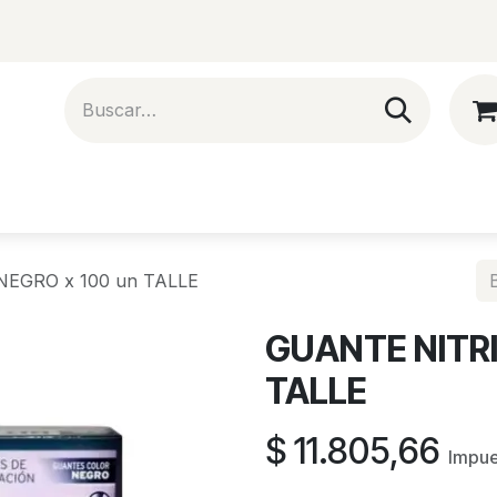
Artistas
Eventos
Blog
Nect
EGRO x 100 un TALLE
GUANTE NITRI
TALLE
$
11.805,66
Impue