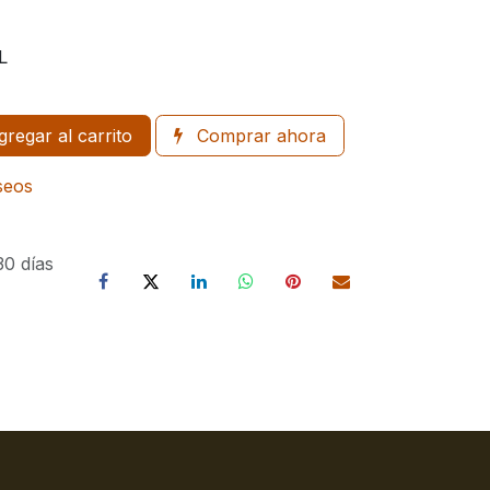
L
regar al carrito
Comprar ahora
eseos
30 días