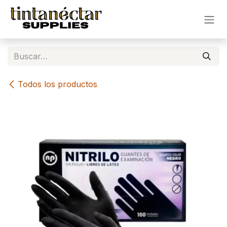
Ir al contenido
Todos los productos